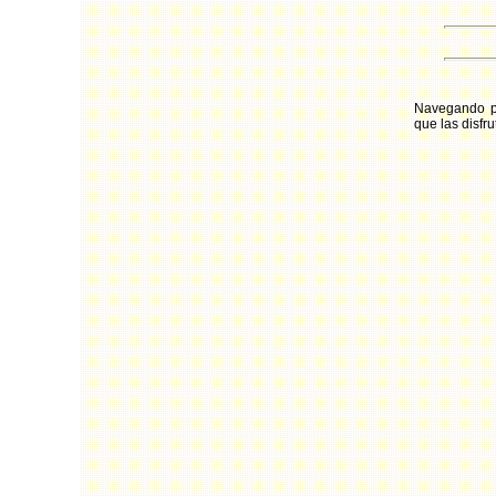
Navegando po
que las disfru