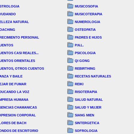
STROLOGIA
MUSICOSOFIA
YUDANDO
MUSICOTERAPIA
ELLEZA NATURAL
NUMEROLOGIA
OACHING
OSTEOPATIA
RECIMIENTO PERSONAL
PADRES E HIJOS
UENTOS
P.N.L.
UENTOS CASI REALES...
PSICOLOGIA
UENTOS ORIENTALES
QI GONG
UENTOS, OTROS CUENTOS
REBIRTHING
ANZA Y BAILE
RECETAS NATURALES
EJAR DE FUMAR
REIKI
DUCANDO LA VOZ
RISOTERAPIA
MPRESA HUMANA
SALUD NATURAL
SENCIAS CHAMANICAS
SALUD Y MUJER
XPRESION CORPORAL
SIANG MIEN
LORES DE BACH
SINTERGETICA
ONDOS DE ESCRITORIO
SOFROLOGIA