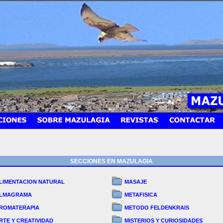
SECCIONES EN MAZULAGIA
LIMENTACION NATURAL
MASAJE
LMAGRAMA
METAFISICA
ROMATERAPIA
METODO FELDENKRAIS
RTE Y CREATIVIDAD
MISTERIOS Y CURIOSIDADES