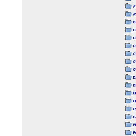
A
A
B
C
C
C
C
C
C
D
D
E
E
E
E
F
F