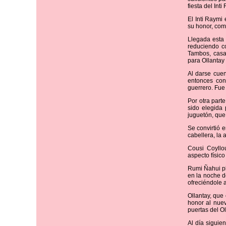
fiesta del Int
El Inti Raymi
su honor, com
Llegada esta 
reduciendo co
Tambos, casa
para Ollantay
Al darse cuen
entonces con 
guerrero. Fue
Por otra part
sido elegida 
juguetón, que 
Se convirtió 
cabellera, la
Cousi Coyllo
aspecto físic
Rumi Ñahui pl
en la noche d
ofreciéndole 
Ollantay, que
honor al nue
puertas del O
Al día siguie