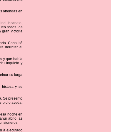
as ofrendas en
r el Incanato,
queó todos los
gran victoria
arlo. Consultó
ra derrotar al
as y que había
itu inquieto y
einar su larga
tristeza y su
a. Se presentó
e pidió ayuda,
n esa noche en
hui abrió las
prisioneros.
ería ejecutado