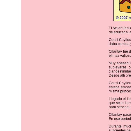
El Acllahuasi
de educar a l
Cousi Coyllou
daba comida y
Ollantay fue 
el más valios
Muy apesadumb
sublevarse c
clandestinida
Desde allí pr
Cousi Coyllour
estaba embara
misma prince
Llegado el ti
que se le lla
para servir a
Ollantay pasó
En ese períod
Durante muc
suficientes pa