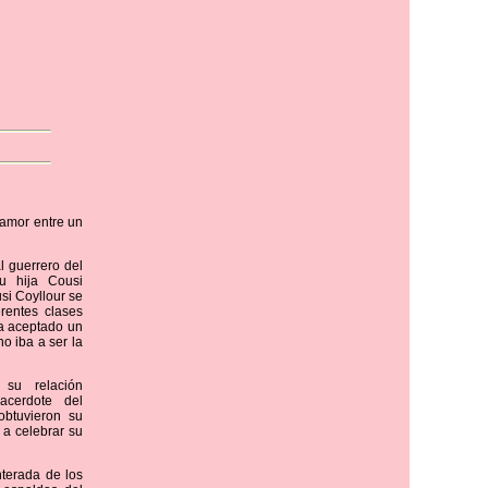
 amor entre un
l guerrero del
u hija Cousi
usi Coyllour se
rentes clases
ía aceptado un
o iba a ser la
 su relación
acerdote del
obtuvieron su
 a celebrar su
nterada de los