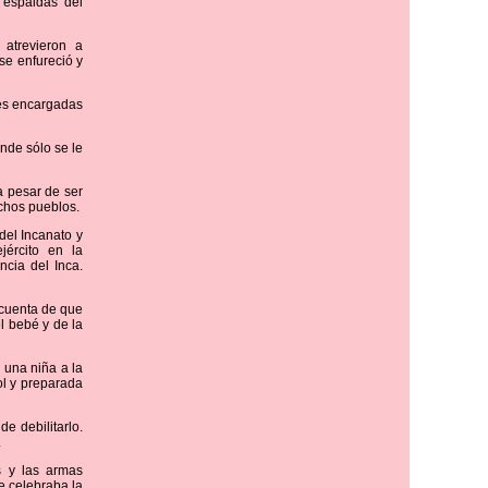
a espaldas del
atrevieron a
se enfureció y
res encargadas
nde sólo se le
a pesar de ser
uchos pueblos.
del Incanato y
jército en la
ncia del Inca.
o cuenta de que
l bebé y de la
 una niña a la
ol y preparada
e debilitarlo.
.
 y las armas
se celebraba la