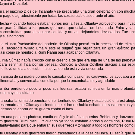
i Raymi o Dios Sol.
 era el máximo Dios del Incanato y se preparaba una gran celebración con much
o pago o agradecimiento por todas las cosas recibidas durante el año.
fecha y, cuando todos estaban ebrios por la fiesta, Ollantay aprovechó para invadi
n gran facilidad a los pocos guerreros que estaban en la entrada. Entró y sa
s construidas para almacenar comida y armas, dejándolos devastados. Fue una 
 y sus hombres.
ta el Inca Pachacútec del poderío de Ollantay pensó en la necesidad de elimin
el sacerdote Willac Uma y éste le sugirió que organizara un gran ejército pa
 así como se nombró a Rumi Ñahui para acabar con Ollantay.
e, Ima Súmac había crecido con la creencia de que era hija de una de las plebey
para servir al Inca por su belleza. Conoció a Cousi Coyllour gracias a su espír
le llevó un día a descubrir la cueva donde ésta vivía encerrada.
en amiga de su madre porque le causaba compasión su cautiverio. Le ayudaba a p
 alimentaba y conversaba con ella porque la encontraba muy agradable.
ur iba perdiendo poco a poco sus fuerzas, estaba sumida en la más profunda 
o era muy descuidado.
aneaba la forma de penetrar en el territorio de Ollantay y estableció una estrategi
esarmado ante Ollantay diciendo que el Inca le había echado de sus dominios y l
además colaborar en su guerra contra el Inca.
 era una persona piadosa, confió en él y le abrió las puertas. Bebieron y danzaro
vo guerrero Rumi Ñahui. Y cuando ya todos estaban ebrios y dormidos, Rumi Ña
llantaytambo para que entraran sus guerreros y tomaron a todo los hombres como 
nte Ollantay y sus guerreros fueron trasladados a la casa del Inca. El sabía que s