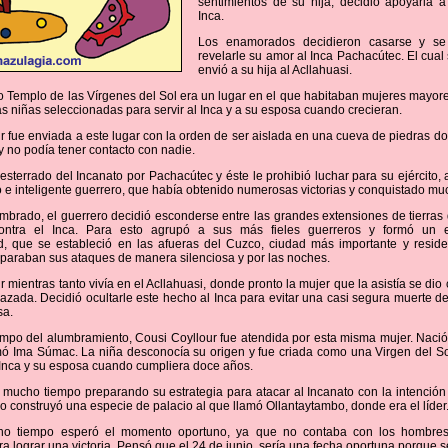
sentimientos de su hija, decidió apoyarla 
Inca.
Los enamorados decidieron casarse y se 
revelarle su amor al Inca Pachacútec. El cual 
envió a su hija al Acllahuasi.
 o Templo de las Vírgenes del Sol era un lugar en el que habitaban mujeres mayo
as niñas seleccionadas para servir al Inca y a su esposa cuando crecieran.
r fue enviada a este lugar con la orden de ser aislada en una cueva de piedras do
 no podía tener contacto con nadie.
desterrado del Incanato por Pachacútec y éste le prohibió luchar para su ejército, 
o e inteligente guerrero, que había obtenido numerosas victorias y conquistado m
rado, el guerrero decidió esconderse entre las grandes extensiones de tierras 
ontra el Inca. Para esto agrupó a sus más fieles guerreros y formó un e
d, que se estableció en las afueras del Cuzco, ciudad más importante y reside
eparaban sus ataques de manera silenciosa y por las noches.
 mientras tanto vivía en el Acllahuasi, donde pronto la mujer que la asistía se di
zada. Decidió ocultarle este hecho al Inca para evitar una casi segura muerte de
sa.
empo del alumbramiento, Cousi Coyllour fue atendida por esta misma mujer. Nació
mó Ima Súmac. La niña desconocía su origen y fue criada como una Virgen del S
l Inca y su esposa cuando cumpliera doce años.
 mucho tiempo preparando su estrategia para atacar al Incanato con la intención d
o construyó una especie de palacio al que llamó Ollantaytambo, donde era el líder
ho tiempo esperó el momento oportuno, ya que no contaba con los hombres
ra lograr una victoria. Pensó que el 24 de junio, sería una fecha oportuna porque 