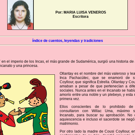
Por: MARIA LUISA VENEROS
Escritora
índice de cuentos, leyendas y tradiciones
V en el imperio de los Incas, el más grande de Sudamérica, surgió una historia de
Incanato y una princesa.
Ollantay es el nombre del más valeroso y lea
Inca Pachacútec, que se enamoró de s
Coyllour, que significa Estrella. Ollantay y Co
amaban a pesar de que pertenecían a dife
sociales. Nunca antes en el Incanato se hab
amorío entre una noble y un plebeyo, y esta n
primera vez.
Ellos conscientes de lo prohibido de
consultaron con Willac Uma, máximo s
Incanato, para buscar su aprobación. No 
aquiescencia e incluso el sacerdote se negó
matrimonio.
Por otro lado la madre de Cousi Coyllour, e