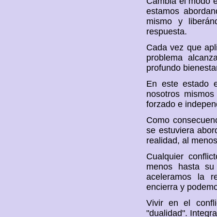
Cambia el modo en
estamos abordand
mismo y liberá
respuesta.
Cada vez que apli
problema alcanz
profundo bienesta
En este estado 
nosotros mismos
forzado e indepen
Como consecuenci
se estuviera abor
realidad, al meno
Cualquier confli
menos hasta su 
aceleramos la r
encierra y podemos
Vivir en el conf
"dualidad". Integr