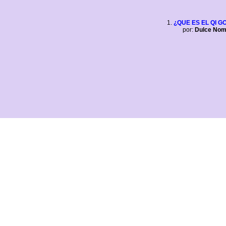
¿QUE ES EL QI G
por:
Dulce Nom