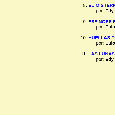
EL MISTERI
por:
Edy
ESFINGES 
por:
Eul
HUELLAS D
por:
Eul
LAS LUNAS
por:
Edy