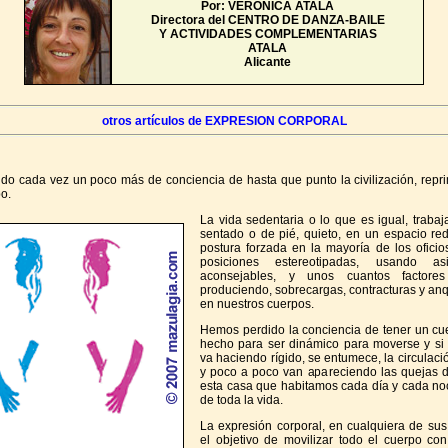
Por: VERONICA ATALA
Directora del CENTRO DE DANZA-BAILE
Y ACTIVIDADES COMPLEMENTARIAS
ATALA
Alicante
otros artículos de EXPRESION CORPORAL
o cada vez un poco más de conciencia de hasta que punto la civilización, repri
o.
La vida sedentaria o lo que es igual, traba
sentado o de pié, quieto, en un espacio red
postura forzada en la mayoría de los oficio
posiciones estereotipadas, usando as
aconsejables, y unos cuantos factore
produciendo, sobrecargas, contracturas y an
en nuestros cuerpos.
Hemos perdido la conciencia de tener un cu
hecho para ser dinámico para moverse y si
va haciendo rígido, se entumece, la circulaci
y poco a poco van apareciendo las quejas d
esta casa que habitamos cada día y cada noc
de toda la vida.
La expresión corporal, en cualquiera de sus
el objetivo de movilizar todo el cuerpo co