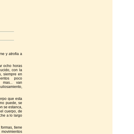
me y atrofia a
jar ocho horas
ucido, con la
s, siempre en
ientos poco
s mas... van
quilosamiento,
erpo que esta
 no puede, se
ón se estanca,
el cuerpo, de
he a lo largo
 formas, tiene
n movimientos