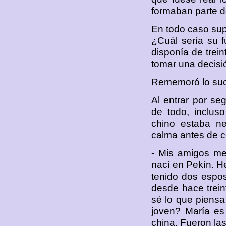
formaban parte d
En todo caso sup
¿Cuál sería su f
disponía de trein
tomar una decisió
Rememoró lo suce
Al entrar por se
de todo, inclus
chino estaba ne
calma antes de co
- Mis amigos me
nací en Pekín. He
tenido dos espo
desde hace treint
sé lo que piensa
joven? María es
china. Fueron la