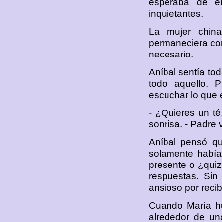
esperaba de él
inquietantes.
La mujer china
permaneciera con 
necesario.
Aníbal sentía to
todo aquello. P
escuchar lo que e
- ¿Quieres un té
sonrisa. - Padre v
Aníbal pensó qu
solamente había
presente o ¿quiz
respuestas. Sin
ansioso por recib
Cuando María hub
alrededor de un