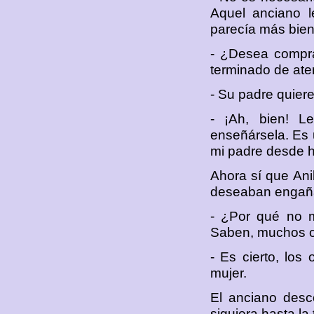
Aquel anciano l
parecía más bien
- ¿Desea compra
terminado de ate
- Su padre quier
- ¡Ah, bien! L
enseñársela. Es 
mi padre desde h
Ahora sí que Ani
deseaban engaña
- ¿Por qué no m
Saben, muchos oc
- Es cierto, los
mujer.
El anciano desco
siguiera hasta la 