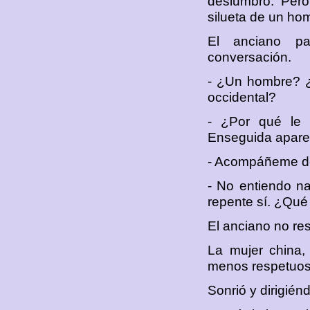
deslumbró. Pero
silueta de un ho
El anciano par
conversación.
- ¿Un hombre? ¿
occidental?
- ¿Por qué le i
Enseguida aparec
- Acompáñeme de 
- No entiendo n
repente sí. ¿Qu
El anciano no re
La mujer china,
menos respetuoso
Sonrió y dirigién