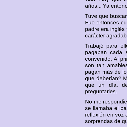
años... Ya enton
Tuve que buscar t
Fue entonces cua
padre era inglés 
carácter agradab
Trabajé para el
pagaban cada s
convenido. Al pr
son tan amable
pagan más de lo 
que deberían? M
que un día, d
preguntarles.
No me respondier
se llamaba el p
reflexión en voz 
sorprendas de qu