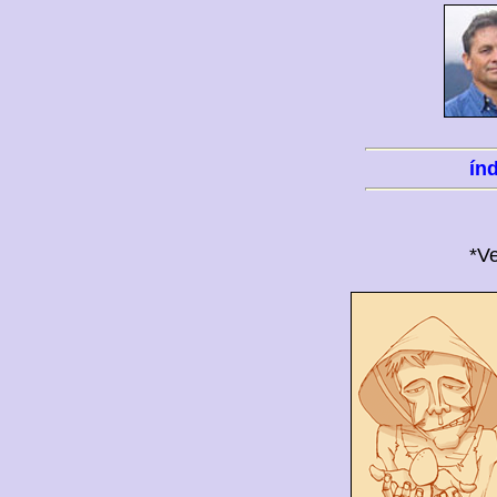
ín
*Ve