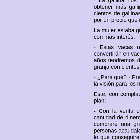
- La gallina nos
obtener más gall
cientos de gallin
por un precio que
La mujer estaba g
con más interés:
- Estas vacas n
convertirán en va
años tendremos 
granja con ciento
- ¿Para qué? - Pr
la visión para los
Este, con complac
plan:
- Con la venta d
cantidad de dinero
compraré una gr
personas acaudalad
lo que conseguirem