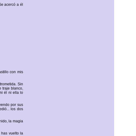
Se acercó a él
stillo con mis
trometida. Sin
 traje blanco,
 él ni ella lo
uyendo por sus
ió... los dos
nido, la magia
 has vuelto la