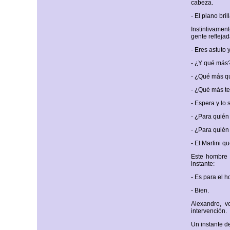
cabeza.
- El piano br
Instintivamen
gente reflejad
- Eres astuto 
- ¿Y qué más?
- ¿Qué más q
- ¿Qué más te
- Espera y lo
- ¿Para quién
- ¿Para quién
- El Martini q
Este hombre 
instante:
- Es para el 
- Bien.
Alexandro, v
intervención.
Un instante de