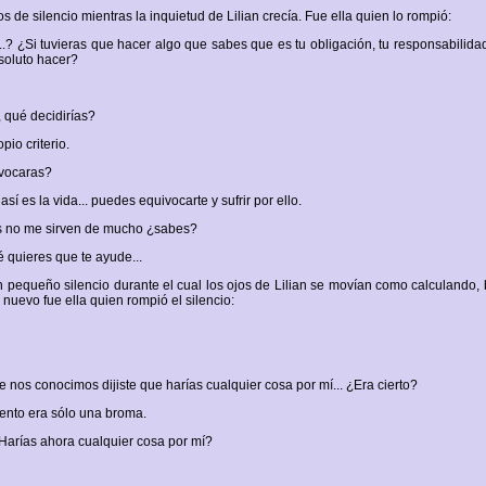
de silencio mientras la inquietud de Lilian crecía. Fue ella quien lo rompió:
s...? ¿Si tuvieras que hacer algo que sabes que es tu obligación, tu responsabilida
soluto hacer?
, qué decidirías?
pio criterio.
ivocaras?
así es la vida... puedes equivocarte y sufrir por ello.
as no me sirven de mucho ¿sabes?
é quieres que te ayude...
n pequeño silencio durante el cual los ojos de Lilian se movían como calculando
nuevo fue ella quien rompió el silencio:
 nos conocimos dijiste que harías cualquier cosa por mí... ¿Era cierto?
ento era sólo una broma.
Harías ahora cualquier cosa por mí?