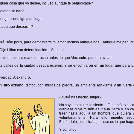
lquier cosa que yo desee, incluso aunque te perjudicase?
idieras, lo haría.
vengas conmigo a un lugar.
ra de que deseas ir?
 iré, sólo por ti, para demostrarte mi amor, incluso aunque nos... aunque me perjud
 Dijo Lilian con determinación. - Sea así.
s dedos de su mano derecha antes de que Alexandro pudiera evitarlo.
as calles de la ciudad desaparecieron. Y se encontraron en un lugar que para Li
 verdad, Alexandro.
 sitio extraño, tétrico, con muros de piedra, un ambiente asfixiante y un fuerte 
- ¿Qué has hecho, mujer?
No soy una mujer, lo siento. - E intentó explic
diablesa cuya misión es ir a la tierra y, en c
traer hasta aquí a un hombre que quiera 
voluntariamente. Para ello miento, sedu
Entiéndelo, es mi trabajo... eso es lo que hago
Y continuó: