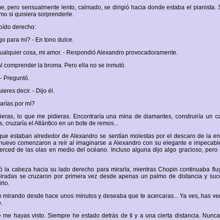
e, pero sensualmente lento, calmado, se dirigió hacia donde estaba el pianista. 
mo si quisiera sorprenderle.
 oído derecho:
go para mí? - En tono dulce.
a cualquier cosa, mi amor. - Respondió Alexandro provocadoramente.
al comprender la broma. Pero ella no se inmutó.
- Preguntó.
eres decir. - Dijo él.
arías por mí?
ieras, lo que me pidieras. Encontraría una mina de diamantes, construiría un ca
 cruzaría el Atlántico en un bote de remos...
ue estaban alrededor de Alexandro se sentían molestas por el descaro de la en
uevo comenzaron a reír al imaginarse a Alexandro con su elegante e impecable
ced de las olas en medio del océano. Incluso alguna dijo algo gracioso, pero ni
ó la cabeza hacia su lado derecho para mirarla, mientras Chopin continuaba fl
iradas se cruzaron por primera vez desde apenas un palmo de distancia y suced
rlo.
o mirando desde hace unos minutos y deseaba que te acercaras... Ya ves, has ve
.
 me hayas visto. Siempre he estado detrás de ti y a una cierta distancia. Nunca