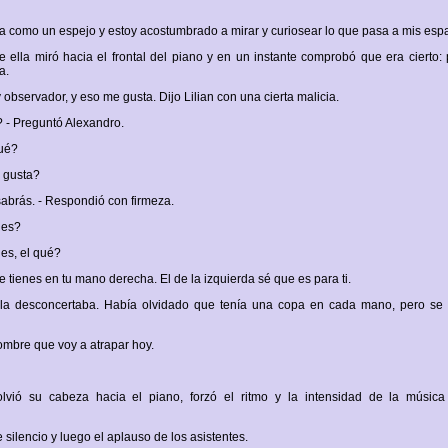
illa como un espejo y estoy acostumbrado a mirar y curiosear lo que pasa a mis esp
te ella miró hacia el frontal del piano y en un instante comprobó que era cierto: 
a.
y observador, y eso me gusta. Dijo Lilian con una cierta malicia.
 - Preguntó Alexandro.
ué?
 gusta?
 sabrás. - Respondió con firmeza.
 es?
 es, el qué?
ue tienes en tu mano derecha. El de la izquierda sé que es para ti.
la desconcertaba. Había olvidado que tenía una copa en cada mano, pero se
hombre que voy a atrapar hoy.
olvió su cabeza hacia el piano, forzó el ritmo y la intensidad de la música 
 silencio y luego el aplauso de los asistentes.