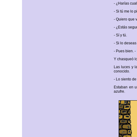
- ¿Harías cua
- Si tú me lo p
- Quiero que 
- ¿Estás segu
- Sí y tú.
- Si lo deseas
- Pues bien. -
Y chasqueó lo
Las luces y l
conocido.
- Lo siento de
Estaban en un
azufre.