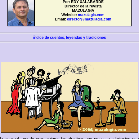
Por: EDY XALABARDE
Director de la revista
MAZULAGIA
Website:
mazulagia.com
Email:
director@mazulagia.com
índice de cuentos, leyendas y tradiciones
lla, sensual, una de esas mujeres tan atractivas que provocan admiración en 