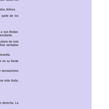
os, felinos.
 parte de los
a sus fiestas.
excitante.
 piano de cola
otras sentadas
icardía.
r en su frente
e sensaciones
fue esta duda,
no derecha. La