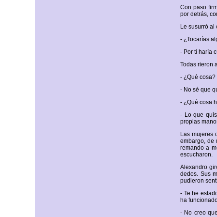
Con paso firm
por detrás, co
Le susurró al
- ¿Tocarías al
- Por ti harí
Todas rieron 
- ¿Qué cosa? 
- No sé que qui
- ¿Qué cosa h
- Lo que quis
propias manos,
Las mujeres q
embargo, de n
remando a mer
escucharon.
Alexandro gir
dedos. Sus m
pudieron senti
- Te he estad
ha funcionado
- No creo que