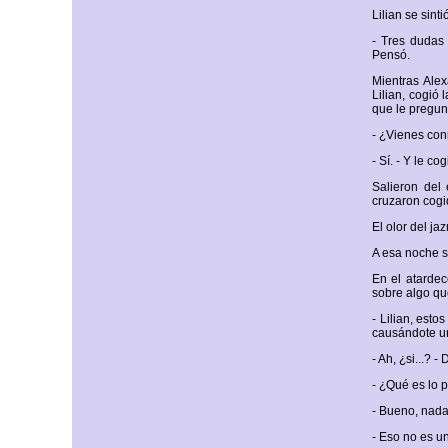
Lilian se sint
- Tres dudas
Pensó.
Mientras Alex
Lilian, cogió
que le pregun
- ¿Vienes co
- Sí. - Y le c
Salieron del 
cruzaron cogi
El olor del ja
A esa noche s
En el atardec
sobre algo qu
- Lilian, est
causándote u
- Ah, ¿si...? -
- ¿Qué es lo 
- Bueno, nada.
- Eso no es u