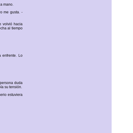
ada mano.
o me gusta. -
e volvió hacia
echa al tiempo
a enfrente. Lo
a persona duda
ía su tensión.
erio estuviera