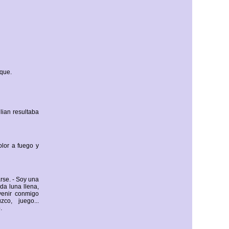
ique.
lian resultaba
olor a fuego y
arse. - Soy una
ada luna llena,
venir conmigo
zco, juego...
.