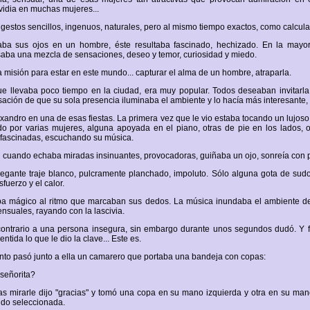
idia en muchas mujeres...
gestos sencillos, ingenuos, naturales, pero al mismo tiempo exactos, como calculad
ba sus ojos en un hombre, éste resultaba fascinado, hechizado. En la mayor
ba una mezcla de sensaciones, deseo y temor, curiosidad y miedo.
a misión para estar en este mundo... capturar el alma de un hombre, atraparla.
e llevaba poco tiempo en la ciudad, era muy popular. Todos deseaban invitarla 
sación de que su sola presencia iluminaba el ambiente y lo hacía más interesante, 
xandro en una de esas fiestas. La primera vez que le vio estaba tocando un lujoso
o por varias mujeres, alguna apoyada en el piano, otras de pie en los lados, 
 fascinadas, escuchando su música.
cuando echaba miradas insinuantes, provocadoras, guiñaba un ojo, sonreía con p
egante traje blanco, pulcramente planchado, impoluto. Sólo alguna gota de sudo
fuerzo y el calor.
a mágico al ritmo que marcaban sus dedos. La música inundaba el ambiente d
ensuales, rayando con la lascivia.
 contrario a una persona insegura, sin embargo durante unos segundos dudó. Y 
ntida lo que le dio la clave... Este es.
o pasó junto a ella un camarero que portaba una bandeja con copas:
 señorita?
as mirarle dijo "gracias" y tomó una copa en su mano izquierda y otra en su ma
ido seleccionada.