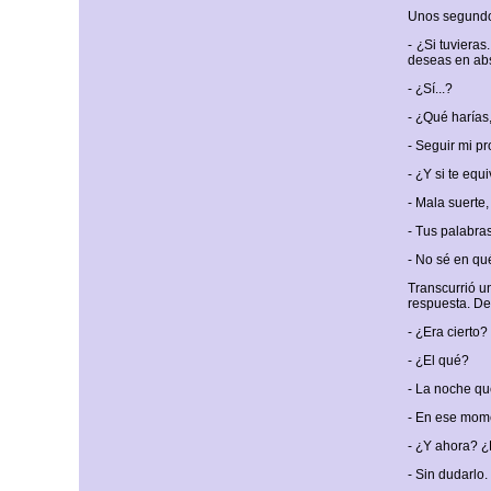
Unos segundos 
- ¿Si tuviera
deseas en ab
- ¿Sí...?
- ¿Qué harías
- Seguir mi pro
- ¿Y si te equ
- Mala suerte, 
- Tus palabr
- No sé en qu
Transcurrió u
respuesta. De 
- ¿Era cierto?
- ¿El qué?
- La noche que
- En ese mom
- ¿Y ahora? ¿
- Sin dudarlo.