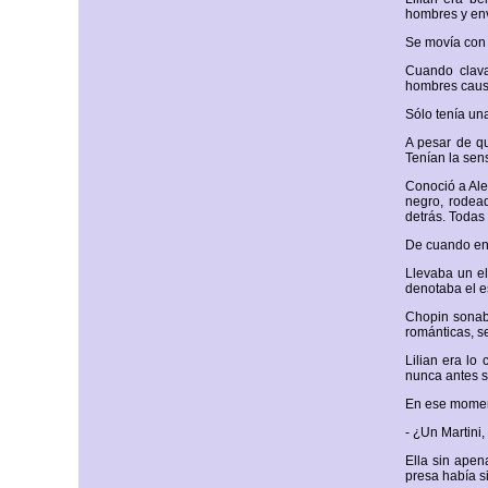
hombres y env
Se movía con 
Cuando clava
hombres causa
Sólo tenía un
A pesar de qu
Tenían la sen
Conoció a Ale
negro, rodead
detrás. Todas
De cuando en 
Llevaba un el
denotaba el es
Chopin sonab
románticas, s
Lilian era lo
nunca antes se
En ese moment
- ¿Un Martini,
Ella sin apen
presa había s