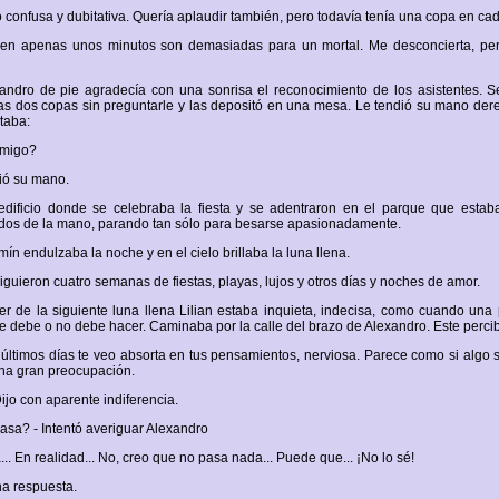
ió confusa y dubitativa. Quería aplaudir también, pero todavía tenía una copa en c
 en apenas unos minutos son demasiadas para un mortal. Me desconcierta, per
andro de pie agradecía con una sonrisa el reconocimiento de los asistentes. S
 las dos copas sin preguntarle y las depositó en una mesa. Le tendió su mano der
taba:
nmigo?
ogió su mano.
edificio donde se celebraba la fiesta y se adentraron en el parque que estab
dos de la mano, parando tan sólo para besarse apasionadamente.
zmín endulzaba la noche y en el cielo brillaba la luna llena.
iguieron cuatro semanas de fiestas, playas, lujos y otros días y noches de amor.
er de la siguiente luna llena Lilian estaba inquieta, indecisa, como cuando un
e debe o no debe hacer. Caminaba por la calle del brazo de Alexandro. Este percib
os últimos días te veo absorta en tus pensamientos, nerviosa. Parece como si algo s
na gran preocupación.
 Dijo con aparente indiferencia.
pasa? - Intentó averiguar Alexandro
.. En realidad... No, creo que no pasa nada... Puede que... ¡No lo sé!
na respuesta.