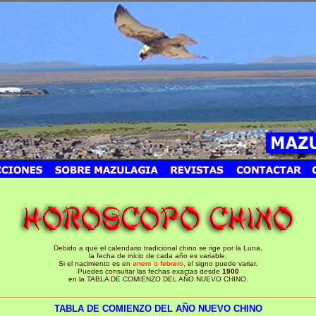
Debido a que el calendario tradicional chino se rige por la Luna,
la fecha de inicio de cada año es variable.
Si el nacimiento es en
enero o febrero
, el signo puede variar.
Puedes consultar las fechas exactas desde
1900
en la TABLA DE COMIENZO DEL AÑO NUEVO CHINO.
TABLA DE COMIENZO DEL AÑO NUEVO CHINO