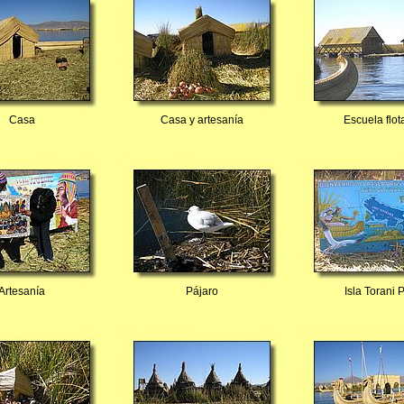
Casa
Casa y artesanía
Escuela flot
Artesanía
Pájaro
Isla Torani 