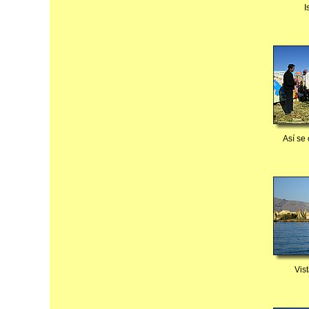
I
Así se 
Vis