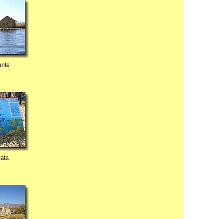
ante
Pata