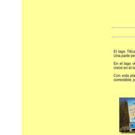
El lago Titi
Una parte per
En el lago v
crece en el l
Con esta pla
comestible, p