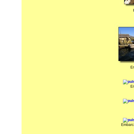
E
E
Embarca