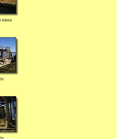
 totora
ón
ón