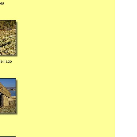
ora
del lago