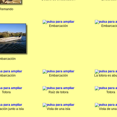
Remando
Embarcación
Embarcaci
mbarcación
mbarcación
Embarcación
La totora es ab
Totora
Raíz de totora
Totora
ción junto a isla
Vista de una isla
Vista de una 