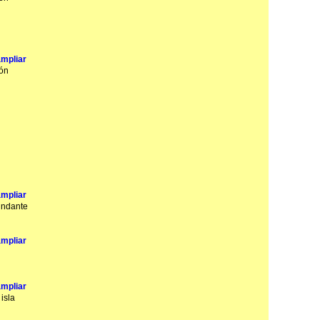
ón
undante
isla