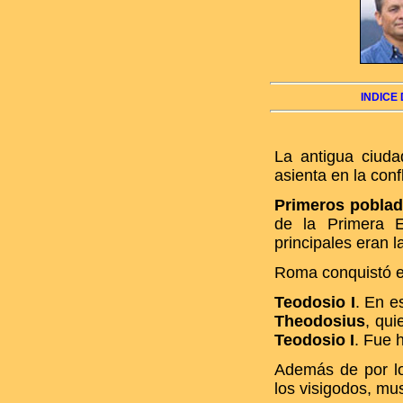
INDICE
La antigua ciu
asienta en la conf
Primeros pobla
de la Primera E
principales eran l
Roma conquistó e
Teodosio I
. En e
Theodosius
, qui
Teodosio I
. Fue 
Además de por lo
los visigodos, mu